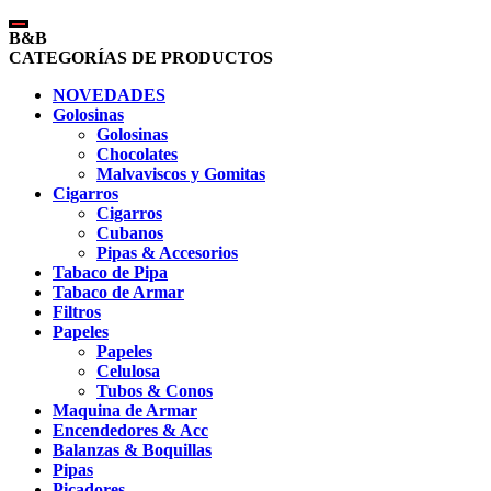
B&B
CATEGORÍAS DE PRODUCTOS
NOVEDADES
Golosinas
Golosinas
Chocolates
Malvaviscos y Gomitas
Cigarros
Cigarros
Cubanos
Pipas & Accesorios
Tabaco de Pipa
Tabaco de Armar
Filtros
Papeles
Papeles
Celulosa
Tubos & Conos
Maquina de Armar
Encendedores & Acc
Balanzas & Boquillas
Pipas
Picadores