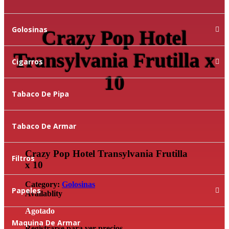
Golosinas
Crazy Pop Hotel
Transylvania Frutilla x
Cigarros
10
Tabaco De Pipa
Tabaco De Armar
Crazy Pop Hotel Transylvania Frutilla
Filtros
x 10
Category:
Golosinas
Papeles
Availablity
Agotado
Maquina De Armar
Registrarse para ver precios