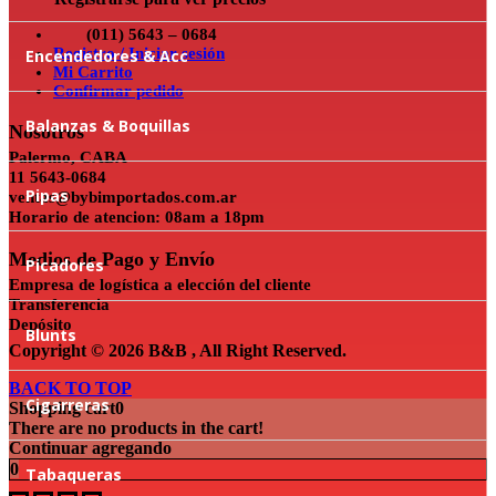
(011) 5643 – 0684
Registro / Iniciar sesión
Encendedores & Acc
Mi Carrito
Confirmar pedido
Balanzas & Boquillas
Nosotros
Palermo, CABA
11 5643-0684
Pipas
ventas@bybimportados.com.ar
Horario de atencion: 08am a 18pm
Medios de Pago y Envío
Picadores
Empresa de logística a elección del cliente
Transferencia
Depósito
Blunts
Copyright © 2026 B&B , All Right Reserved.
BACK TO TOP
Cigarreras
Shopping cart
0
There are no products in the cart!
Continuar agregando
0
Tabaqueras