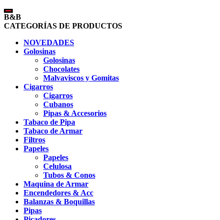
B&B
CATEGORÍAS DE PRODUCTOS
NOVEDADES
Golosinas
Golosinas
Chocolates
Malvaviscos y Gomitas
Cigarros
Cigarros
Cubanos
Pipas & Accesorios
Tabaco de Pipa
Tabaco de Armar
Filtros
Papeles
Papeles
Celulosa
Tubos & Conos
Maquina de Armar
Encendedores & Acc
Balanzas & Boquillas
Pipas
Picadores