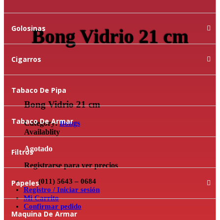
Golosinas
Bong Vidrio 21 cm
Cigarros
Tabaco De Pipa
Bong Vidrio 21 cm
Tabaco De Armar
Category:
Bongs
Availablity
Agotado
Filtros
Registrarse para ver precios
(011) 5643 – 0684
Papeles
Registro / Iniciar sesión
Mi Carrito
Confirmar pedido
Maquina De Armar