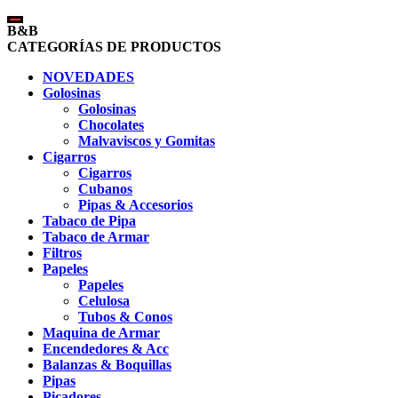
B&B
CATEGORÍAS DE PRODUCTOS
NOVEDADES
Golosinas
Golosinas
Chocolates
Malvaviscos y Gomitas
Cigarros
Cigarros
Cubanos
Pipas & Accesorios
Tabaco de Pipa
Tabaco de Armar
Filtros
Papeles
Papeles
Celulosa
Tubos & Conos
Maquina de Armar
Encendedores & Acc
Balanzas & Boquillas
Pipas
Picadores