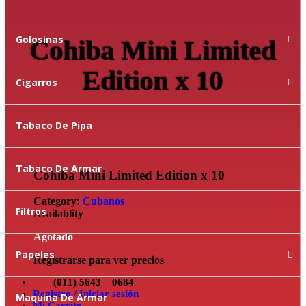
Golosinas
Cohiba Mini Limited
Edition x 10
Cigarros
Tabaco De Pipa
Tabaco De Armar
Cohiba Mini Limited Edition x 10
Category:
Cubanos
Filtros
Availablity
Agotado
Papeles
Registrarse para ver precios
(011) 5643 – 0684
Registro / Iniciar sesión
Maquina De Armar
Mi Carrito