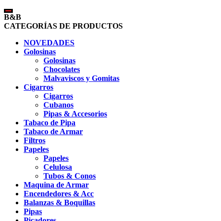
B&B
CATEGORÍAS DE PRODUCTOS
NOVEDADES
Golosinas
Golosinas
Chocolates
Malvaviscos y Gomitas
Cigarros
Cigarros
Cubanos
Pipas & Accesorios
Tabaco de Pipa
Tabaco de Armar
Filtros
Papeles
Papeles
Celulosa
Tubos & Conos
Maquina de Armar
Encendedores & Acc
Balanzas & Boquillas
Pipas
Picadores