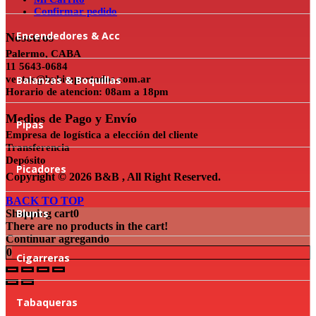
Confirmar pedido
Encendedores & Acc
Nosotros
Palermo, CABA
11 5643-0684
ventas@bybimportados.com.ar
Balanzas & Boquillas
Horario de atencion: 08am a 18pm
Medios de Pago y Envío
Pipas
Empresa de logística a elección del cliente
Transferencia
Depósito
Picadores
Copyright © 2026 B&B , All Right Reserved.
BACK TO TOP
Blunts
Shopping cart
0
There are no products in the cart!
Continuar agregando
0
Cigarreras
Tabaqueras