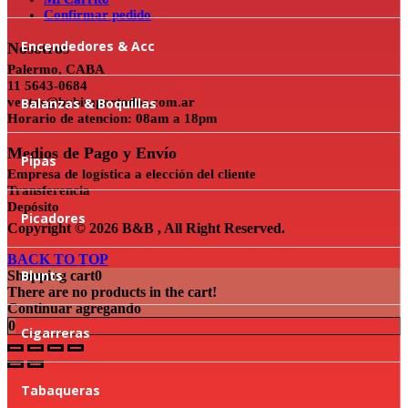
Confirmar pedido
Encendedores & Acc
Nosotros
Palermo, CABA
11 5643-0684
ventas@bybimportados.com.ar
Balanzas & Boquillas
Horario de atencion: 08am a 18pm
Medios de Pago y Envío
Pipas
Empresa de logística a elección del cliente
Transferencia
Depósito
Picadores
Copyright © 2026 B&B , All Right Reserved.
BACK TO TOP
Blunts
Shopping cart
0
There are no products in the cart!
Continuar agregando
0
Cigarreras
Tabaqueras