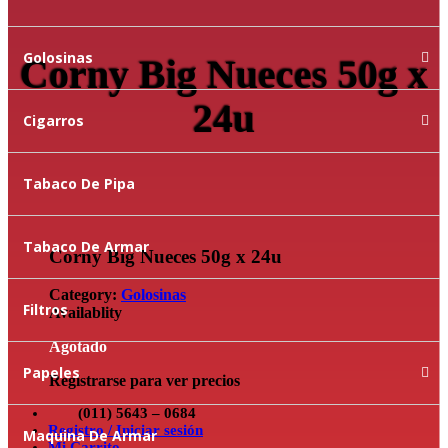
Golosinas
Corny Big Nueces 50g x
24u
Cigarros
Tabaco De Pipa
Tabaco De Armar
Corny Big Nueces 50g x 24u
Category:
Golosinas
Filtros
Availablity
Agotado
Papeles
Registrarse para ver precios
(011) 5643 – 0684
Registro / Iniciar sesión
Maquina De Armar
Mi Carrito