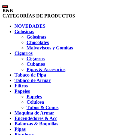
B&B
CATEGORÍAS DE PRODUCTOS
NOVEDADES
Golosinas
Golosinas
Chocolates
Malvaviscos y Gomitas
Cigarros
Cigarros
Cubanos
Pipas & Accesorios
Tabaco de Pipa
Tabaco de Armar
Filtros
Papeles
Papeles
Celulosa
Tubos & Conos
Maquina de Armar
Encendedores & Acc
Balanzas & Boquillas
Pipas
Picadores