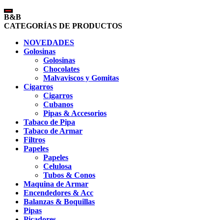
B&B
CATEGORÍAS DE PRODUCTOS
NOVEDADES
Golosinas
Golosinas
Chocolates
Malvaviscos y Gomitas
Cigarros
Cigarros
Cubanos
Pipas & Accesorios
Tabaco de Pipa
Tabaco de Armar
Filtros
Papeles
Papeles
Celulosa
Tubos & Conos
Maquina de Armar
Encendedores & Acc
Balanzas & Boquillas
Pipas
Picadores