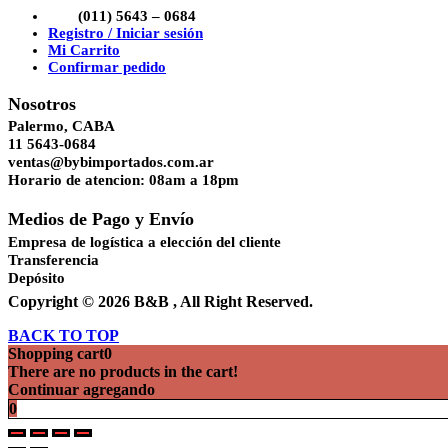
(011) 5643 – 0684
Registro / Iniciar sesión
Mi Carrito
Confirmar pedido
Nosotros
Palermo, CABA
11 5643-0684
ventas@bybimportados.com.ar
Horario de atencion: 08am a 18pm
Medios de Pago y Envío
Empresa de logística a elección del cliente
Transferencia
Depósito
Copyright © 2026 B&B , All Right Reserved.
BACK TO TOP
Shopping cart
0
There are no products in the cart!
Continuar agregando
0