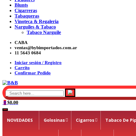
Blunts
Cigarreras
Tabaqueras
Vinoteca & Regaleria
Narguiles & Tabaco
Tabaco Narguile
Skip
CABA
to
ventas@bybimportados.com.ar
11 5643 0684
content
Iniciar sesión / Registro
Carrito
Confirmar Pedido
0
$0.00
NOVEDADES
Golosinas
Cigarros
Tabaco De Pi