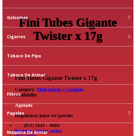
Golosinas
Fini Tubes Gigante
Twister x 17g
Cigarros
Tabaco De Pipa
Tabaco De Armar
Fini Tubes Gigante Twister x 17g
Category:
Malvaviscos y Gomitas
Filtros
Availablity
Agotado
Papeles
Registrarse para ver precios
(011) 5643 – 0684
Registro / Iniciar sesión
Maquina De Armar
Mi Carrito