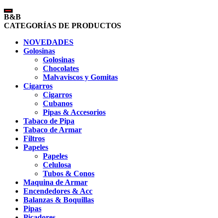
B&B
CATEGORÍAS DE PRODUCTOS
NOVEDADES
Golosinas
Golosinas
Chocolates
Malvaviscos y Gomitas
Cigarros
Cigarros
Cubanos
Pipas & Accesorios
Tabaco de Pipa
Tabaco de Armar
Filtros
Papeles
Papeles
Celulosa
Tubos & Conos
Maquina de Armar
Encendedores & Acc
Balanzas & Boquillas
Pipas
Picadores