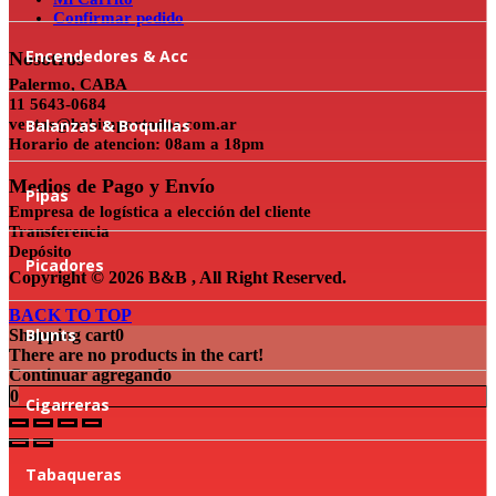
Confirmar pedido
Encendedores & Acc
Nosotros
Palermo, CABA
11 5643-0684
ventas@bybimportados.com.ar
Balanzas & Boquillas
Horario de atencion: 08am a 18pm
Medios de Pago y Envío
Pipas
Empresa de logística a elección del cliente
Transferencia
Depósito
Picadores
Copyright © 2026 B&B , All Right Reserved.
BACK TO TOP
Blunts
Shopping cart
0
There are no products in the cart!
Continuar agregando
0
Cigarreras
Tabaqueras