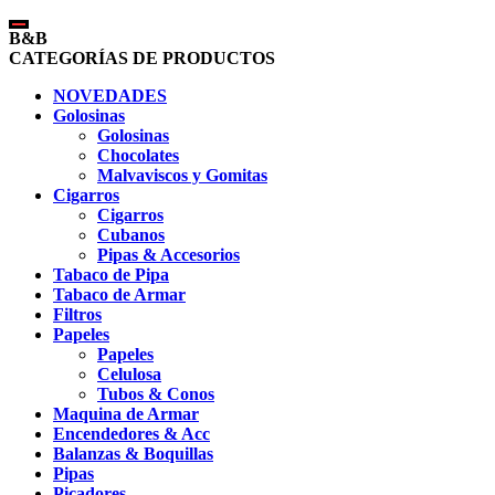
B&B
CATEGORÍAS DE PRODUCTOS
NOVEDADES
Golosinas
Golosinas
Chocolates
Malvaviscos y Gomitas
Cigarros
Cigarros
Cubanos
Pipas & Accesorios
Tabaco de Pipa
Tabaco de Armar
Filtros
Papeles
Papeles
Celulosa
Tubos & Conos
Maquina de Armar
Encendedores & Acc
Balanzas & Boquillas
Pipas
Picadores