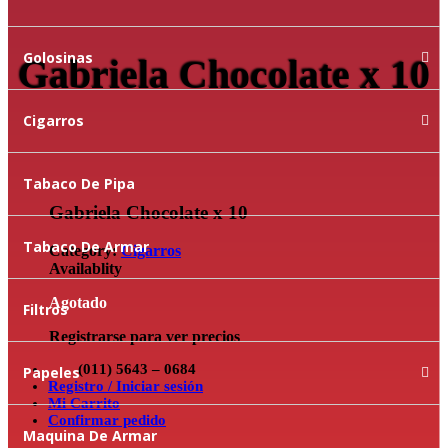
Golosinas
Gabriela Chocolate x 10
Cigarros
Tabaco De Pipa
Gabriela Chocolate x 10
Tabaco De Armar
Category:
Cigarros
Availablity
Agotado
Filtros
Registrarse para ver precios
(011) 5643 – 0684
Papeles
Registro / Iniciar sesión
Mi Carrito
Confirmar pedido
Maquina De Armar