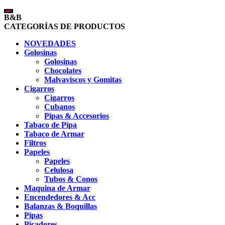
B&B
CATEGORÍAS DE PRODUCTOS
NOVEDADES
Golosinas
Golosinas
Chocolates
Malvaviscos y Gomitas
Cigarros
Cigarros
Cubanos
Pipas & Accesorios
Tabaco de Pipa
Tabaco de Armar
Filtros
Papeles
Papeles
Celulosa
Tubos & Conos
Maquina de Armar
Encendedores & Acc
Balanzas & Boquillas
Pipas
Picadores