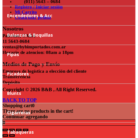
(011) 5643 – 0684
Registro / Iniciar sesión
Mi Carrito
Encendedores & Acc
Confirmar pedido
Nosotros
Balanzas & Boquillas
Palermo, CABA
11 5643-0684
ventas@bybimportados.com.ar
Horario de atencion: 08am a 18pm
Pipas
Medios de Pago y Envío
Empresa de logística a elección del cliente
Picadores
Transferencia
Depósito
Copyright © 2026 B&B , All Right Reserved.
Blunts
BACK TO TOP
Shopping cart
0
There are no products in the cart!
Cigarreras
Continuar agregando
0
Tabaqueras