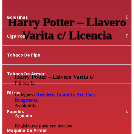
Golosinas
Harry Potter – Llavero
Varita c/ Licencia
Cigarros
Tabaco De Pipa
Tabaco De Armar
Harry Potter – Llavero Varita c/
Licencia
Filtros
Category:
Regaleria Infantil y Art. Para
Drugstores.
Availablity
Papeles
Agotado
Registrarse para ver precios
Maquina De Armar