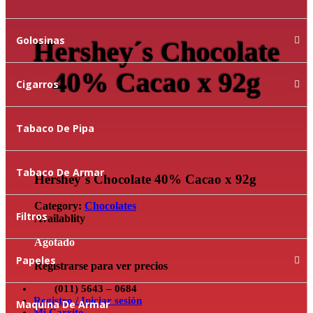
Golosinas
Hershey´s Chocolate
40% Cacao x 92g
Cigarros
Tabaco De Pipa
Tabaco De Armar
Hershey´s Chocolate 40% Cacao x 92g
Category:
Chocolates
Filtros
Availablity
Agotado
Papeles
Registrarse para ver precios
(011) 5643 – 0684
Registro / Iniciar sesión
Maquina De Armar
Mi Carrito