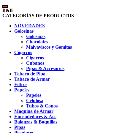
B&B
CATEGORÍAS DE PRODUCTOS
NOVEDADES
Golosinas
Golosinas
Chocolates
Malvaviscos y Gomitas
Cigarros
Cigarros
Cubanos
Pipas & Accesorios
Tabaco de Pipa
Tabaco de Armar
Filtros
Papeles
Papeles
Celulosa
Tubos & Conos
Maquina de Armar
Encendedores & Acc
Balanzas & Boquillas
Pipas
Picadores