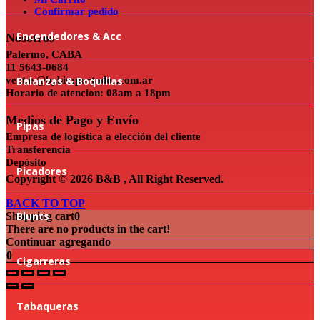
Confirmar pedido
Encendedores & Acc
Nosotros
Palermo, CABA
11 5643-0684
ventas@bybimportados.com.ar
Balanzas & Boquillas
Horario de atencion: 08am a 18pm
Medios de Pago y Envío
Pipas
Empresa de logística a elección del cliente
Transferencia
Depósito
Picadores
Copyright © 2026 B&B , All Right Reserved.
BACK TO TOP
Blunts
Shopping cart
0
There are no products in the cart!
Continuar agregando
0
Cigarreras
Tabaqueras