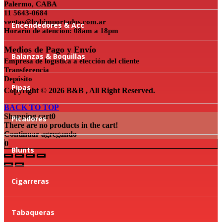
Palermo, CABA
11 5643-0684
ventas@bybimportados.com.ar
Encendedores & Acc
Horario de atencion: 08am a 18pm
Medios de Pago y Envío
Balanzas & Boquillas
Empresa de logística a elección del cliente
Transferencia
Depósito
Pipas
Copyright © 2026 B&B , All Right Reserved.
BACK TO TOP
Shopping cart
0
Picadores
There are no products in the cart!
Continuar agregando
0
Blunts
Cigarreras
Tabaqueras