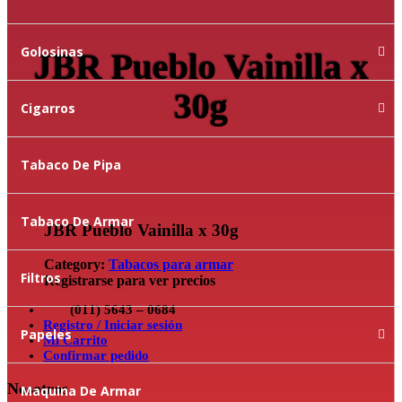
Golosinas
JBR Pueblo Vainilla x
30g
Cigarros
Tabaco De Pipa
Tabaco De Armar
JBR Pueblo Vainilla x 30g
Category:
Tabacos para armar
Filtros
Registrarse para ver precios
(011) 5643 – 0684
Registro / Iniciar sesión
Papeles
Mi Carrito
Confirmar pedido
Nosotros
Maquina De Armar