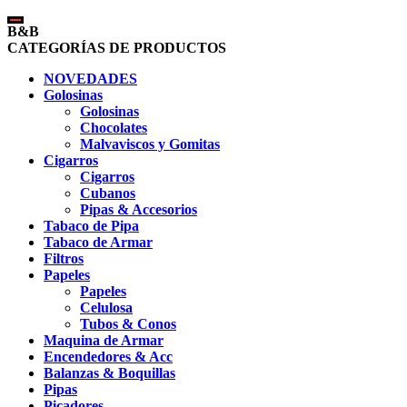
B&B
CATEGORÍAS DE PRODUCTOS
NOVEDADES
Golosinas
Golosinas
Chocolates
Malvaviscos y Gomitas
Cigarros
Cigarros
Cubanos
Pipas & Accesorios
Tabaco de Pipa
Tabaco de Armar
Filtros
Papeles
Papeles
Celulosa
Tubos & Conos
Maquina de Armar
Encendedores & Acc
Balanzas & Boquillas
Pipas
Picadores