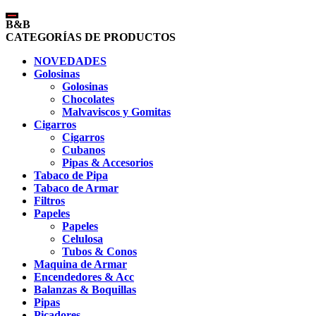
B&B
CATEGORÍAS DE PRODUCTOS
NOVEDADES
Golosinas
Golosinas
Chocolates
Malvaviscos y Gomitas
Cigarros
Cigarros
Cubanos
Pipas & Accesorios
Tabaco de Pipa
Tabaco de Armar
Filtros
Papeles
Papeles
Celulosa
Tubos & Conos
Maquina de Armar
Encendedores & Acc
Balanzas & Boquillas
Pipas
Picadores