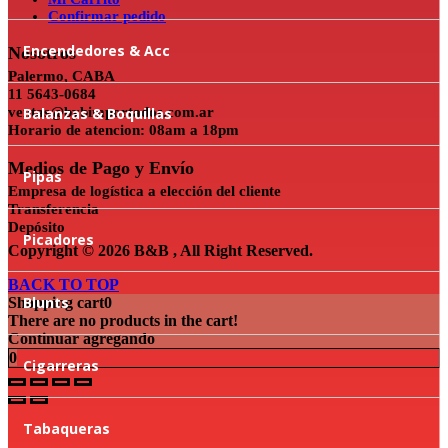
Confirmar pedido
Encendedores & Acc
Nosotros
Palermo, CABA
11 5643-0684
ventas@bybimportados.com.ar
Balanzas & Boquillas
Horario de atencion: 08am a 18pm
Medios de Pago y Envío
Pipas
Empresa de logística a elección del cliente
Transferencia
Depósito
Picadores
Copyright © 2026 B&B , All Right Reserved.
BACK TO TOP
Blunts
Shopping cart
0
There are no products in the cart!
Continuar agregando
0
Cigarreras
Tabaqueras