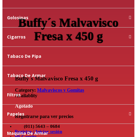
Golosinas
Buffy´s Malvavisco
Fresa x 450 g
Cigarros
Tabaco De Pipa
Tabaco De Armar
Buffy´s Malvavisco Fresa x 450 g
Category:
Malvaviscos y Gomitas
Filtros
Availablity
Agotado
Papeles
Registrarse para ver precios
(011) 5643 – 0684
Registro / Iniciar sesión
Maquina De Armar
Mi Carrito