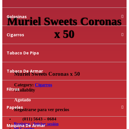
Golosinas
Muriel Sweets Coronas
x 50
Cigarros
Tabaco De Pipa
Tabaco De Armar
Muriel Sweets Coronas x 50
Category:
Cigarros
Filtros
Availablity
Agotado
Papeles
Registrarse para ver precios
(011) 5643 – 0684
Registro / Iniciar sesión
Maquina De Armar
Mi Carrito