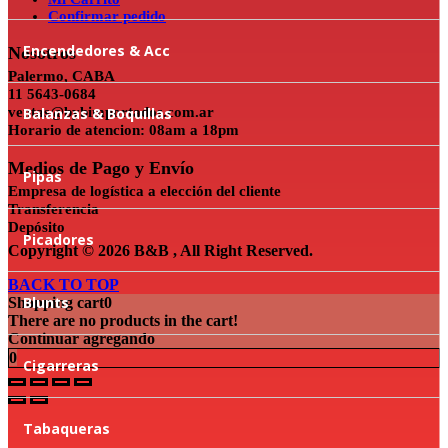
Confirmar pedido
Encendedores & Acc
Nosotros
Palermo, CABA
11 5643-0684
ventas@bybimportados.com.ar
Balanzas & Boquillas
Horario de atencion: 08am a 18pm
Medios de Pago y Envío
Pipas
Empresa de logística a elección del cliente
Transferencia
Depósito
Picadores
Copyright © 2026 B&B , All Right Reserved.
BACK TO TOP
Blunts
Shopping cart
0
There are no products in the cart!
Continuar agregando
0
Cigarreras
Tabaqueras