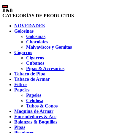
B&B
CATEGORÍAS DE PRODUCTOS
NOVEDADES
Golosinas
Golosinas
Chocolates
Malvaviscos y Gomitas
Cigarros
Cigarros
Cubanos
Pipas & Accesorios
Tabaco de Pipa
Tabaco de Armar
Filtros
Papeles
Papeles
Celulosa
Tubos & Conos
Maquina de Armar
Encendedores & Acc
Balanzas & Boquillas
Pipas
Picadores