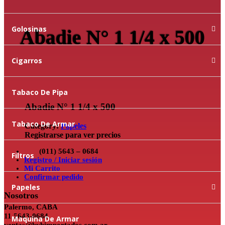
Golosinas
Abadie N° 1 1/4 x 500
Cigarros
Tabaco De Pipa
Abadie N° 1 1/4 x 500
Tabaco De Armar
Category:
Papeles
Registrarse para ver precios
(011) 5643 – 0684
Filtros
Registro / Iniciar sesión
Mi Carrito
Confirmar pedido
Papeles
Nosotros
Palermo, CABA
11 5643-0684
Maquina De Armar
ventas@bybimportados.com.ar