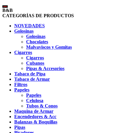
B&B
CATEGORÍAS DE PRODUCTOS
NOVEDADES
Golosinas
Golosinas
Chocolates
Malvaviscos y Gomitas
Cigarros
Cigarros
Cubanos
Pipas & Accesorios
Tabaco de Pipa
Tabaco de Armar
Filtros
Papeles
Papeles
Celulosa
Tubos & Conos
Maquina de Armar
Encendedores & Acc
Balanzas & Boquillas
Pipas
Picadores