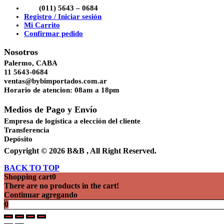
(011) 5643 – 0684
Registro / Iniciar sesión
Mi Carrito
Confirmar pedido
Nosotros
Palermo, CABA
11 5643-0684
ventas@bybimportados.com.ar
Horario de atencion: 08am a 18pm
Medios de Pago y Envío
Empresa de logística a elección del cliente
Transferencia
Depósito
Copyright © 2026 B&B , All Right Reserved.
BACK TO TOP
Shopping cart
0
There are no products in the cart!
Continuar agregando
0