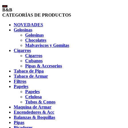
B&B
CATEGORÍAS DE PRODUCTOS
NOVEDADES
Golosinas
Golosinas
Chocolates
Malvaviscos y Gomitas
Cigarros
Cigarros
Cubanos
Pipas & Accesorios
Tabaco de Pipa
Tabaco de Armar
Filtros
Papeles
Papeles
Celulosa
Tubos & Conos
Maquina de Armar
Encendedores & Acc
Balanzas & Boquillas
Pipas
Picadores