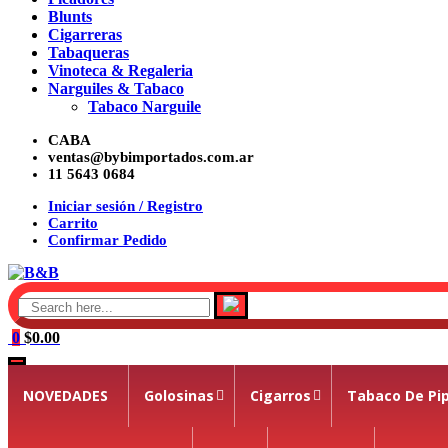
Blunts
Cigarreras
Tabaqueras
Vinoteca & Regaleria
Narguiles & Tabaco
Tabaco Narguile
Skip
CABA
to
ventas@bybimportados.com.ar
11 5643 0684
content
Iniciar sesión / Registro
Carrito
Confirmar Pedido
0
$0.00
NOVEDADES
Golosinas
Cigarros
Tabaco De Pi