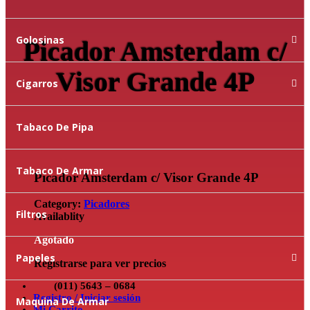
Golosinas
Picador Amsterdam c/
Visor Grande 4P
Cigarros
Tabaco De Pipa
Tabaco De Armar
Picador Amsterdam c/ Visor Grande 4P
Category:
Picadores
Filtros
Availablity
Agotado
Papeles
Registrarse para ver precios
(011) 5643 – 0684
Registro / Iniciar sesión
Maquina De Armar
Mi Carrito