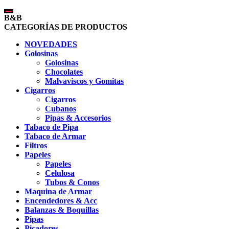
B&B
CATEGORÍAS DE PRODUCTOS
NOVEDADES
Golosinas
Golosinas
Chocolates
Malvaviscos y Gomitas
Cigarros
Cigarros
Cubanos
Pipas & Accesorios
Tabaco de Pipa
Tabaco de Armar
Filtros
Papeles
Papeles
Celulosa
Tubos & Conos
Maquina de Armar
Encendedores & Acc
Balanzas & Boquillas
Pipas
Picadores