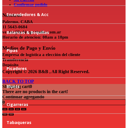
Confirmar pedido
Encendedores & Acc
Nosotros
Palermo, CABA
11 5643-0684
ventas@bybimportados.com.ar
Balanzas & Boquillas
Horario de atencion: 08am a 18pm
Medios de Pago y Envío
Pipas
Empresa de logística a elección del cliente
Transferencia
Depósito
Picadores
Copyright © 2026 B&B , All Right Reserved.
BACK TO TOP
Blunts
Shopping cart
0
There are no products in the cart!
Continuar agregando
0
Cigarreras
Tabaqueras