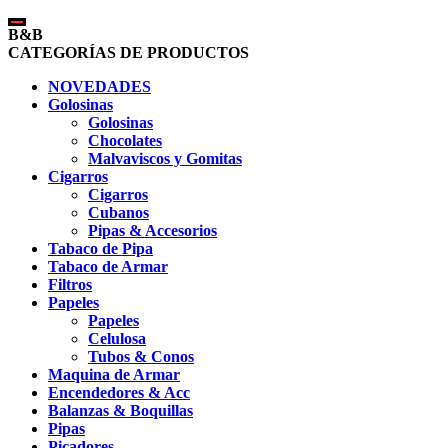
B&B
CATEGORÍAS DE PRODUCTOS
NOVEDADES
Golosinas
Golosinas
Chocolates
Malvaviscos y Gomitas
Cigarros
Cigarros
Cubanos
Pipas & Accesorios
Tabaco de Pipa
Tabaco de Armar
Filtros
Papeles
Papeles
Celulosa
Tubos & Conos
Maquina de Armar
Encendedores & Acc
Balanzas & Boquillas
Pipas
Picadores