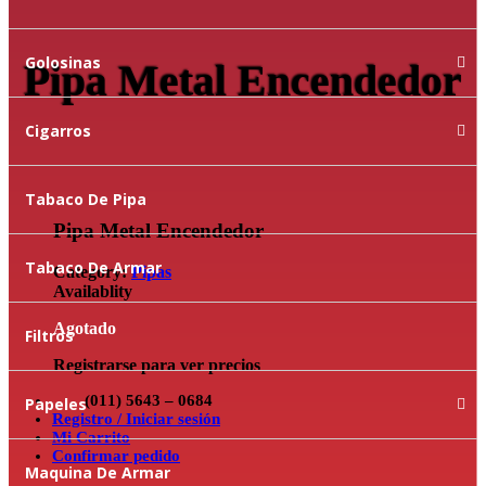
Golosinas
Pipa Metal Encendedor
Cigarros
Tabaco De Pipa
Pipa Metal Encendedor
Tabaco De Armar
Category:
Pipas
Availablity
Agotado
Filtros
Registrarse para ver precios
(011) 5643 – 0684
Papeles
Registro / Iniciar sesión
Mi Carrito
Confirmar pedido
Maquina De Armar