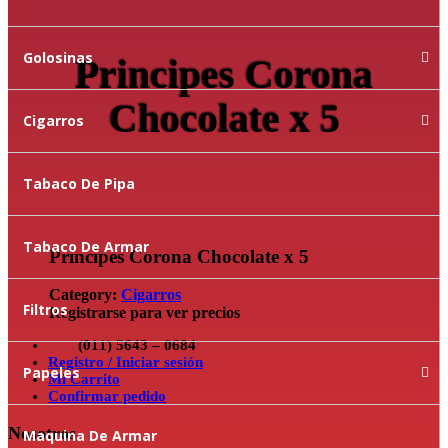
Golosinas
Principes Corona
Chocolate x 5
Cigarros
Tabaco De Pipa
Tabaco De Armar
Principes Corona Chocolate x 5
Category:
Cigarros
Filtros
Registrarse para ver precios
(011) 5643 – 0684
Registro / Iniciar sesión
Papeles
Mi Carrito
Confirmar pedido
Nosotros
Maquina De Armar