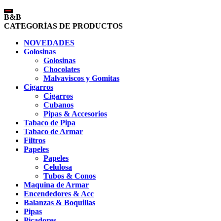
B&B
CATEGORÍAS DE PRODUCTOS
NOVEDADES
Golosinas
Golosinas
Chocolates
Malvaviscos y Gomitas
Cigarros
Cigarros
Cubanos
Pipas & Accesorios
Tabaco de Pipa
Tabaco de Armar
Filtros
Papeles
Papeles
Celulosa
Tubos & Conos
Maquina de Armar
Encendedores & Acc
Balanzas & Boquillas
Pipas
Picadores