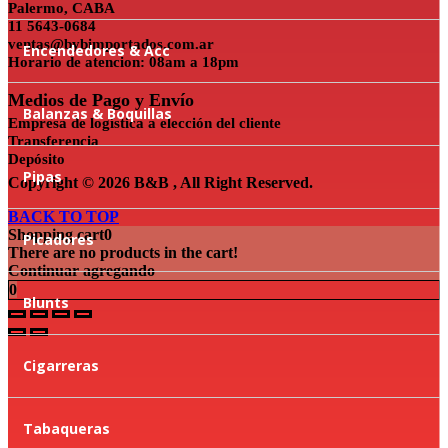
Palermo, CABA
11 5643-0684
ventas@bybimportados.com.ar
Encendedores & Acc
Horario de atencion: 08am a 18pm
Medios de Pago y Envío
Balanzas & Boquillas
Empresa de logística a elección del cliente
Transferencia
Depósito
Pipas
Copyright © 2026 B&B , All Right Reserved.
BACK TO TOP
Shopping cart
0
Picadores
There are no products in the cart!
Continuar agregando
0
Blunts
Cigarreras
Tabaqueras