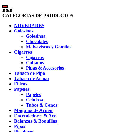
B&B
CATEGORÍAS DE PRODUCTOS
NOVEDADES
Golosinas
Golosinas
Chocolates
Malvaviscos y Gomitas
Cigarros
Cigarros
Cubanos
Pipas & Accesorios
Tabaco de Pipa
Tabaco de Armar
Filtros
Papeles
Papeles
Celulosa
Tubos & Conos
Maquina de Armar
Encendedores & Acc
Balanzas & Boquillas
Pipas
Picadores