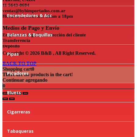
11 5643-0684
ventas@bybimportados.com.ar
Encendedores & Acc
Horario de atencion: 08am a 18pm
Medios de Pago y Envío
Balanzas & Boquillas
Empresa de logística a elección del cliente
Transferencia
Depósito
Copyright © 2026 B&B , All Right Reserved.
Pipas
BACK TO TOP
Shopping cart
0
Picadores
There are no products in the cart!
Continuar agregando
0
Blunts
Cigarreras
Tabaqueras