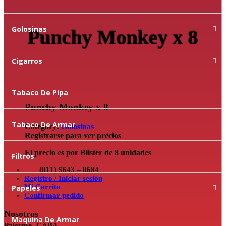
Golosinas
Punchy Monkey x 8
Cigarros
Tabaco De Pipa
Punchy Monkey x 8
Tabaco De Armar
Category:
Golosinas
Registrarse para ver precios
El precio es por Blister de 8 unidades
Filtros
(011) 5643 – 0684
Registro / Iniciar sesión
Mi Carrito
Papeles
Confirmar pedido
Nosotros
Maquina De Armar
Palermo, CABA