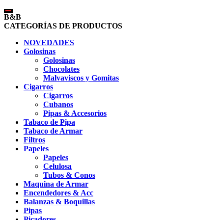
B&B
CATEGORÍAS DE PRODUCTOS
NOVEDADES
Golosinas
Golosinas
Chocolates
Malvaviscos y Gomitas
Cigarros
Cigarros
Cubanos
Pipas & Accesorios
Tabaco de Pipa
Tabaco de Armar
Filtros
Papeles
Papeles
Celulosa
Tubos & Conos
Maquina de Armar
Encendedores & Acc
Balanzas & Boquillas
Pipas
Picadores