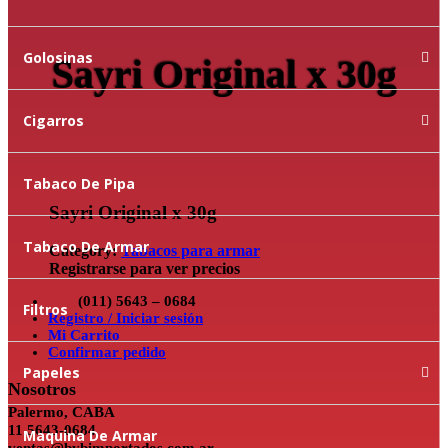
Golosinas
Sayri Original x 30g
Cigarros
Tabaco De Pipa
Sayri Original x 30g
Tabaco De Armar
Category:
Tabacos para armar
Registrarse para ver precios
(011) 5643 – 0684
Filtros
Registro / Iniciar sesión
Mi Carrito
Confirmar pedido
Papeles
Nosotros
Palermo, CABA
11 5643-0684
Maquina De Armar
ventas@bybimportados.com.ar