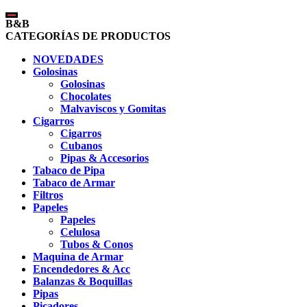
B&B
CATEGORÍAS DE PRODUCTOS
NOVEDADES
Golosinas
Golosinas
Chocolates
Malvaviscos y Gomitas
Cigarros
Cigarros
Cubanos
Pipas & Accesorios
Tabaco de Pipa
Tabaco de Armar
Filtros
Papeles
Papeles
Celulosa
Tubos & Conos
Maquina de Armar
Encendedores & Acc
Balanzas & Boquillas
Pipas
Picadores