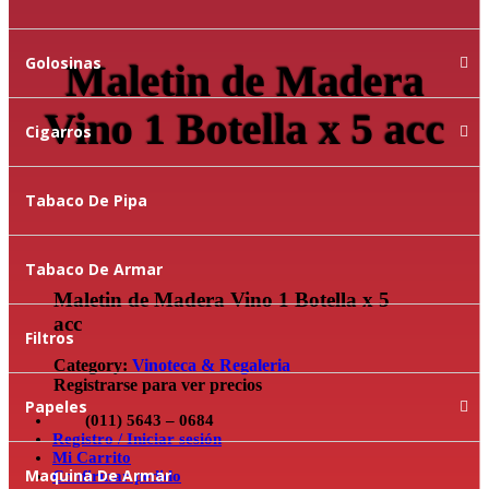
Golosinas
Maletin de Madera
Vino 1 Botella x 5 acc
Cigarros
Tabaco De Pipa
Tabaco De Armar
Maletin de Madera Vino 1 Botella x 5
acc
Filtros
Category:
Vinoteca & Regaleria
Registrarse para ver precios
Papeles
(011) 5643 – 0684
Registro / Iniciar sesión
Mi Carrito
Maquina De Armar
Confirmar pedido