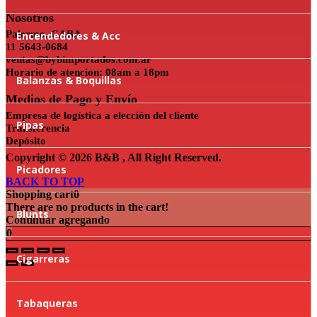
Nosotros
Palermo, CABA
Encendedores & Acc
11 5643-0684
ventas@bybimportados.com.ar
Horario de atencion: 08am a 18pm
Balanzas & Boquillas
Medios de Pago y Envío
Empresa de logística a elección del cliente
Pipas
Transferencia
Depósito
Copyright © 2026 B&B , All Right Reserved.
Picadores
BACK TO TOP
Shopping cart
0
There are no products in the cart!
Blunts
Continuar agregando
0
Cigarreras
Tabaqueras